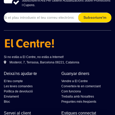
Subscriure'm Ara Per Obtenir Actualitzacions Sobre Promocions
I Cupons.
Subscriure'm
Si no estàs a El Centre, no estàs a Internet!
Mosterol, 7, Terrassa, Barcelona 08221, Catalonia
Deixa'ns ajudar-te
Guanyar diners
El teu compte
Vendre a El Centre
Les teves comandes
Converteix-te en comerciant
Política de devolució
Com funciona
Enviament
Treballa amb Nosaltres
Bloc
Preguntes més freqüents
Servei al client
Estigues connectat