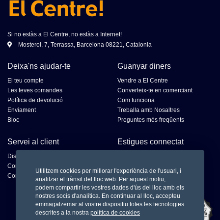
Si no estàs a El Centre, no estàs a Internet!
Mosterol, 7, Terrassa, Barcelona 08221, Catalonia
Deixa'ns ajudar-te
Guanyar diners
El teu compte
Vendre a El Centre
Les teves comandes
Converteix-te en comerciant
Política de devolució
Com funciona
Enviament
Treballa amb Nosaltres
Bloc
Preguntes més freqüents
Servei al client
Estigues connectat
Disputes
Contacta al venedor
Utilitzem cookies per millorar l'experiència de l'usuari, i
Contacta'ns
analitzar el trànsit del lloc web. Per aquest motiu,
podem compartir les vostres dades d'ús del lloc amb els
nostres socis d'analítica. En continuar al lloc, accepteu
emmagatzemar al vostre dispositiu totes les tecnologies
descrites a la nostra
política de cookies