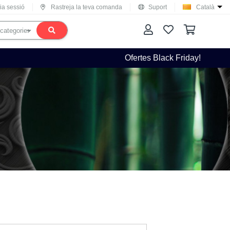
cia sessió
Rastreja la teva comanda
Suport
Català
Ofertes Black Friday!