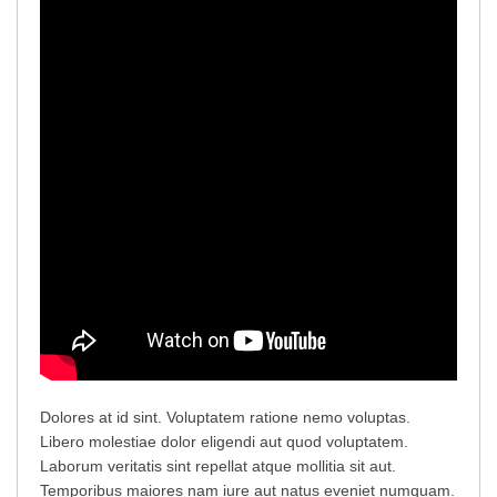
Dolores at id sint. Voluptatem ratione nemo voluptas.
Libero molestiae dolor eligendi aut quod voluptatem.
Laborum veritatis sint repellat atque mollitia sit aut.
Temporibus maiores nam iure aut natus eveniet numquam.