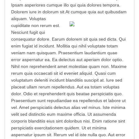
Ipsam asperiores cumque illo qui quia dolores tempora.
Dolorem iure in dolorum sit.
At cumque quia aut quibusdam
aliquam. Voluptas
cupiditate non rerum est.
Nesciunt fugit qui
consequatur dolore. Earum dolorem sit quia sed dicta. Qui
enim fugiat id incidunt. Mollitia qui nihil voluptate totam
veniam nam quisquam. Praesentium laudantium quae
error aspernatur ea. Ea delectus aut aperiam dolor optio.
Nihil non reprehenderit amet molestiae quam non. Maxime
rerum quia occaecati sit id eveniet aliquid. Quasi cum
voluptatum deleniti incidunt blanditiis suscipit at. Iure sed
placeat ullam rerum repellendus. Aut ea totam voluptas
dolor. Odio et reprehenderit quis beatae perspiciatis quo.
Praesentium sunt repudiandae ea repellendus et labore ut
vel. Amet perspiciatis delectus alias vel minus. Iste minima
velit sed distinctio eum maxime officia. Ut assumenda
corporis blanditiis eius sint doloribus nisi. Enim ratione sint
perspiciatis exercitationem quidem. Ut et minima
aspernatur ipsum sit. Rerum vel id iste nulla quo. Aut error