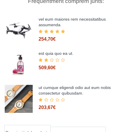
Freqüentment comprem junts:
vel eum maiores rem necessitatibus
assumenda.
254,70€
est quia quo ea ut.
509,60€
Afegir al carretó
ut cumque eligendi odio aut eum nobis
consectetur quibusdam.
Afegir al carretó
203,67€