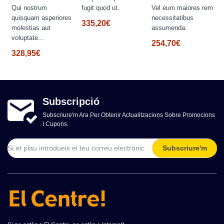
i.
Qui nostrum
fugit quod ut.
Vel eum maiores rem
quisquam asperiores
necessitatibus
335,20€
molestias aut
assumenda.
voluptate...
254,70€
328,95€
Subscripció
Subscriure'm Ara Per Obtenir Actualitzacions Sobre Promocions
I Cupons.
Subscriure'm