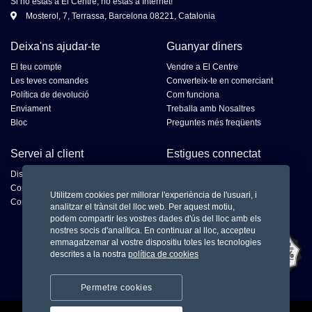
Si no estàs a El Centre, no estàs a Internet!
Mosterol, 7, Terrassa, Barcelona 08221, Catalonia
Deixa'ns ajudar-te
Guanyar diners
El teu compte
Vendre a El Centre
Les teves comandes
Converteix-te en comerciant
Política de devolució
Com funciona
Enviament
Treballa amb Nosaltres
Bloc
Preguntes més freqüents
Servei al client
Estigues connectat
Disputes
Contacta al venedor
Utilitzem cookies per millorar l'experiència de l'usuari, i
Contacta'ns
analitzar el trànsit del lloc web. Per aquest motiu,
podem compartir les vostres dades d'ús del lloc amb els
nostres socis d'analítica. En continuar al lloc, accepteu
emmagatzemar al vostre dispositiu totes les tecnologies
descrites a la nostra
política de cookies
Permetre cookies