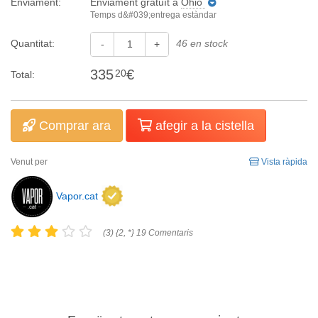
Enviament:
Enviament gratuït
a
Ohio
Temps d&#039;entrega estàndar
Quantitat:
46 en stock
-
+
335
€
20
Total:
Comprar ara
afegir a la cistella
Venut per
Vista ràpida
Vapor.cat
(3) {2, *} 19 Comentaris