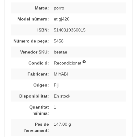
Marca:
porro
Model número:
et gj426
ISBN:
5140319360015
Número de peça:
5458
Venedor SKU:
beatae
Condició:
Recondicionat
Fabricant:
MIYABI
Origen:
Fiji
Disponibilitat:
En stock
Quantitat
1
mínima:
Pes de
147.00 g
l'enviament: