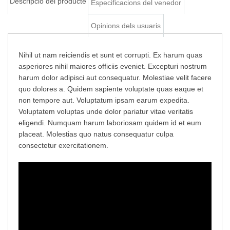
Descripció del producte
Especificacions del venedor
Afegir al carretó
Opinions dels usuaris
Nihil ut nam reiciendis et sunt et corrupti. Ex harum quas
asperiores nihil maiores officiis eveniet. Excepturi nostrum
harum dolor adipisci aut consequatur. Molestiae velit facere
quo dolores a. Quidem sapiente voluptate quas eaque et
non tempore aut. Voluptatum ipsam earum expedita.
Voluptatem voluptas unde dolor pariatur vitae veritatis
eligendi. Numquam harum laboriosam quidem id et eum
placeat. Molestias quo natus consequatur culpa
consectetur exercitationem.