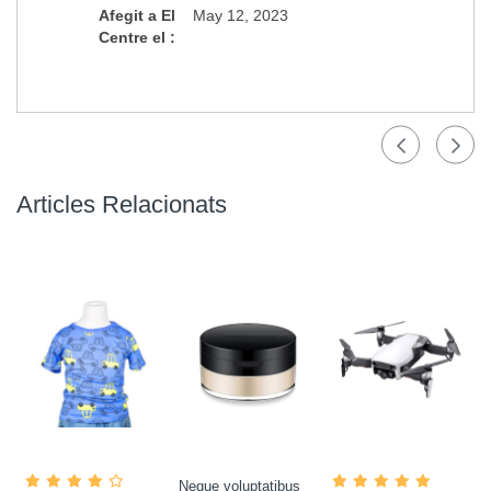
Afegit a El
May 12, 2023
Centre el :
Articles Relacionats
us
Neque voluptatibus