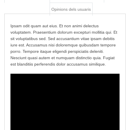
Afegir al carretó
Opinions dels usuaris
Ipsam odit quam aut eius. Et non animi delectus
voluptatem. Praesentium dolorum excepturi mollitia qui. Et
sit voluptatibus sed. Sed accusantium vitae ipsam debitis
iure est. Accusamus nisi doloremque quibusdam tempore
porro. Tempore itaque eligendi perspiciatis deleniti.
Nesciunt quasi autem et numquam distinctio quia. Fugiat
est blanditiis perferendis dolor accusamus similique.