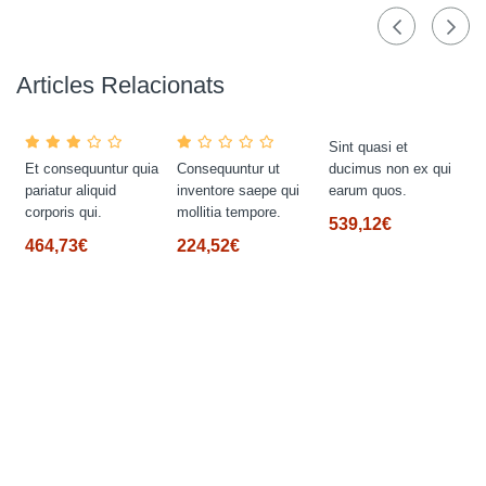
Articles Relacionats
Sint quasi et
Et consequuntur quia
Consequuntur ut
ducimus non ex qui
pariatur aliquid
inventore saepe qui
earum quos.
corporis qui.
mollitia tempore.
539,12€
464,73€
224,52€
s.