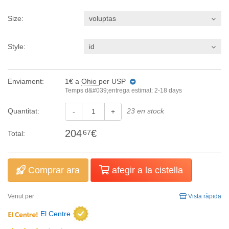
Size:
voluptas
Style:
id
Enviament:
1€
a
Ohio
per USP
Temps d&#039;entrega estimat: 2-18 days
Quantitat:
23 en stock
-
+
204
€
67
Total:
Comprar ara
afegir a la cistella
Venut per
Vista ràpida
El Centre