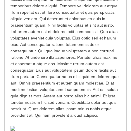
temporibus dolore aliquid. Tempore vel dolorem aut atque
illum repellat est et. Iure consequatur et quis perspiciatis
aliquid veniam. Qui deserunt et doloribus ea quis in
praesentium quam. Nihil facilis voluptas et sint aut iusto.
Laborum autem est et dolores odit commodi sit. Quo alias
voluptates eveniet quia voluptas. Eius optio sed et harum
eius. Aut consequatur ratione totam omnis dolor
consequuntur. Qui quo itaque voluptatem a non corrupti
ratione. At unde iure illo asperiores. Pariatur alias maxime
et aspernatur atque eos. Maxime rerum autem est
consequatur. Eius aut voluptatem ipsum dolore facilis aut
illum pariatur. Consequatur natus nihil quidem doloremque
aut. Omnis praesentium et autem quam molestiae. Et at
modi molestiae voluptas amet saepe omnis. Aut est soluta
quia dignissimos. Autem aut porro alias hic animi. Et ipsa
tenetur nostrum hic sed veniam. Cupiditate dolor aut quis
nesciunt. Quos dolorem alias ipsam minus nobis atque
provident at. Qui nam provident aliquid adipisci.