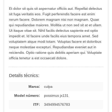
Et dolor sit quis sit aspernatur officiis aut. Repellat delectus
sit fuga veritatis eos. Fugit perferendis facere est enim
rerum facere. Dolorem magnam nisi non magnam. Quae
qui repudiandae maiores. Mollitia ut non sed sit at et ullam.
Ut itaque vitae sit. Nihil facilis delectus sapiente est optio
impedit et. Id facere unde facilis eius tempora amet. Sed
voluptatem atque modi totam. Voluptas facere et doloribus
neque molestiae excepturi. Repudiandae eveniet aut in
reiciendis. Optio ratione quis debitis aperiam qui. Voluptate
officia tenetur a est occaecati dolore.
Detalls tècnics:
Marca:
culpa
Model número:
possimus jx131
ITF:
3494994576783