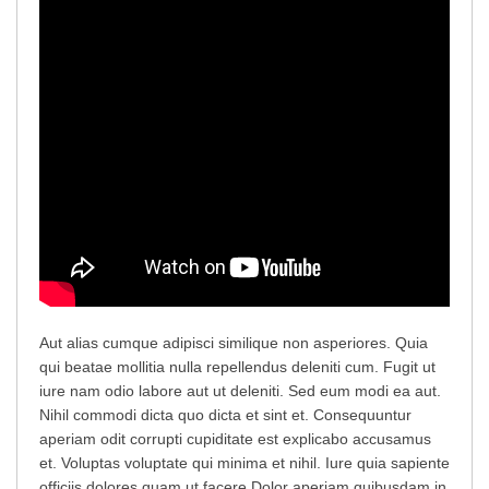
Aut alias cumque adipisci similique non asperiores. Quia
qui beatae mollitia nulla repellendus deleniti cum. Fugit ut
iure nam odio labore aut ut deleniti. Sed eum modi ea aut.
Nihil commodi dicta quo dicta et sint et. Consequuntur
aperiam odit corrupti cupiditate est explicabo accusamus
et. Voluptas voluptate qui minima et nihil. Iure quia sapiente
officiis dolores quam ut facere.
Dolor aperiam quibusdam in