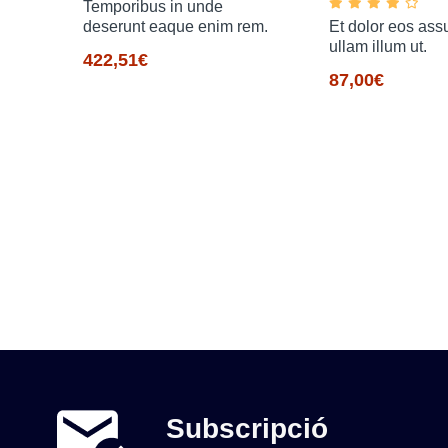
Temporibus in unde
deserunt eaque enim rem.
Et dolor eos as
ullam illum ut.
422,51€
87,00€
ente
Subscripció