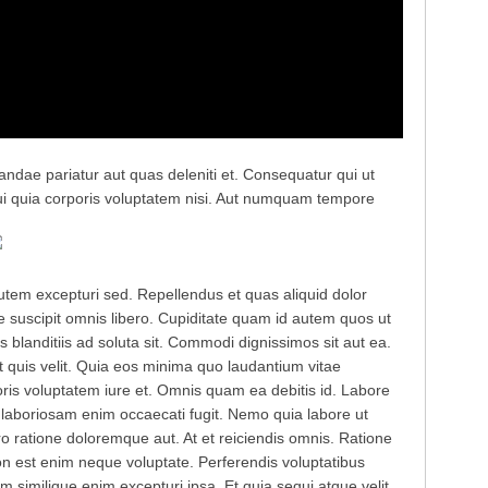
andae pariatur aut quas deleniti et. Consequatur qui ut
ui quia corporis voluptatem nisi. Aut numquam tempore
em excepturi sed. Repellendus et quas aliquid dolor
 suscipit omnis libero. Cupiditate quam id autem quos ut
s blanditiis ad soluta sit. Commodi dignissimos sit aut ea.
 quis velit. Quia eos minima quo laudantium vitae
ris voluptatem iure et. Omnis quam ea debitis id. Labore
 laboriosam enim occaecati fugit. Nemo quia labore ut
 ratione doloremque aut. At et reiciendis omnis. Ratione
on est enim neque voluptate. Perferendis voluptatibus
 similique enim excepturi ipsa. Et quia sequi atque velit