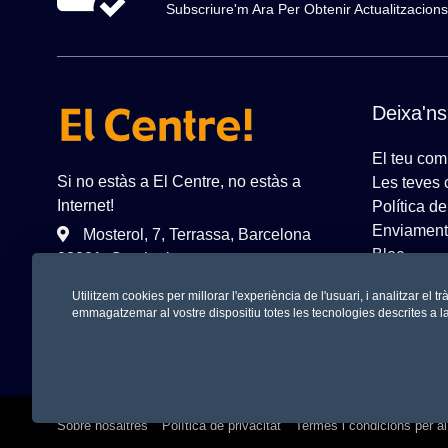
Subscriure'm Ara Per Obtenir Actualitzacio
Deixa'ns
El teu com
Si no estàs a El Centre, no estàs a
Les teves
Internet!
Política d
Enviament
Mosterol, 7, Terrassa, Barcelona
Bloc
08221, Catalonia
Utilitzem cookies per millorar l'experiència de l'usuari, i analitzar el
emmagatzemar al vostre dispositiu totes les tecnologies descrites a l
Sobre nosaltres
Política de privacitat
Termes i condicions per al 