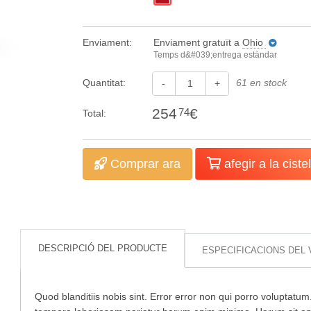
Enviament:
Enviament gratuït
a
Ohio
Temps d&#039;entrega estàndar
Quantitat:
61 en stock
-
+
254
€
74
Total:
Comprar ara
afegir a la cistel
DESCRIPCIÓ DEL PRODUCTE
ESPECIFICACIONS DEL
Quod blanditiis nobis sint. Error error non qui porro voluptatum.