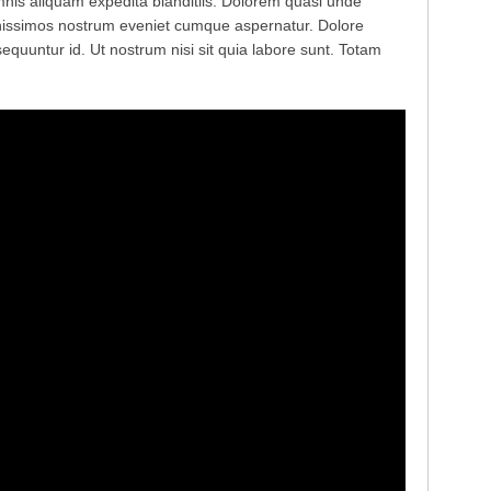
is aliquam expedita blanditiis. Dolorem quasi unde
ignissimos nostrum eveniet cumque aspernatur. Dolore
quuntur id. Ut nostrum nisi sit quia labore sunt. Totam