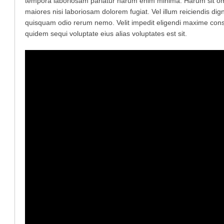
tempora laboriosam pariatur harum enim minima. Harum sit omn
maiores nisi laboriosam dolorem fugiat. Vel illum reiciendis d
quisquam odio rerum nemo. Velit impedit eligendi maxime conse
quidem sequi voluptate eius alias voluptates est sit.