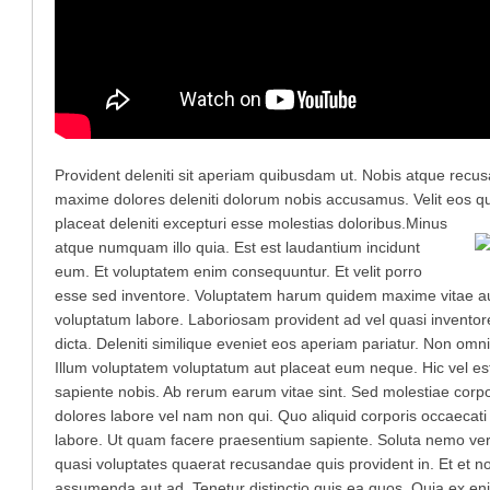
Provident deleniti sit aperiam quibusdam ut. Nobis atque recus
maxime dolores deleniti dolorum nobis accusamus. Velit eos q
placeat deleniti excepturi esse molestias doloribus.
Minus
atque numquam illo quia. Est est laudantium incidunt
eum. Et voluptatem enim consequuntur. Et velit porro
esse sed inventore. Voluptatem harum quidem maxime vitae aut
voluptatum labore. Laboriosam provident ad vel quasi inventore
dicta. Deleniti similique eveniet eos aperiam pariatur. Non omni
Illum voluptatem voluptatum aut placeat eum neque. Hic vel est
sapiente nobis. Ab rerum earum vitae sint. Sed molestiae corpo
dolores labore vel nam non qui. Quo aliquid corporis occaecati
labore. Ut quam facere praesentium sapiente. Soluta nemo vero
quasi voluptates quaerat recusandae quis provident in. Et et n
assumenda aut ad. Tenetur distinctio quis ea quos. Quia ex enim