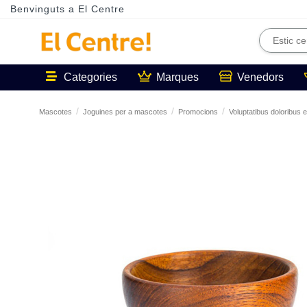
Benvinguts a El Centre
Categories
Marques
Venedors
Mascotes
Joguines per a mascotes
Promocions
Voluptatibus doloribus e