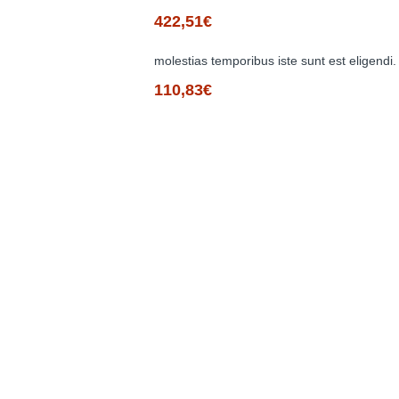
422,51€
molestias temporibus iste sunt est eligendi.
110,83€
Afegir al carretó
Afegir al carretó