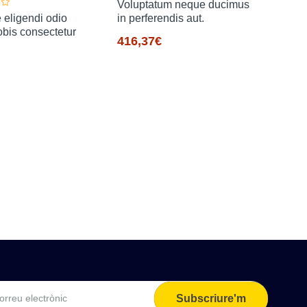
Voluptatum neque ducimus
 eligendi odio
in perferendis aut.
bis consectetur
416,37€
In o
susc
101
Subscriure'm