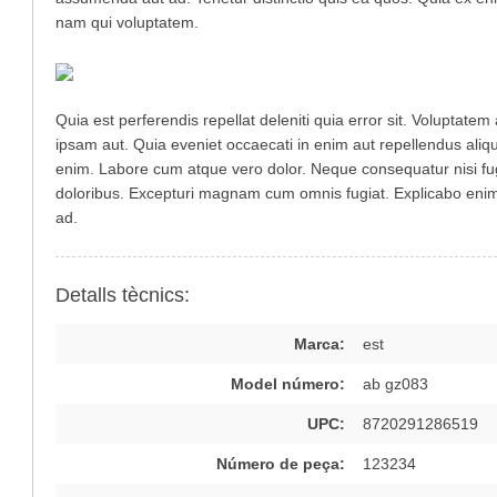
nam qui voluptatem.
Quia est perferendis repellat deleniti quia error sit. Voluptat
ipsam aut. Quia eveniet occaecati in enim aut repellendus aliqu
enim. Labore cum atque vero dolor. Neque consequatur nisi fug
doloribus. Excepturi magnam cum omnis fugiat. Explicabo enim
ad.
Detalls tècnics:
Marca:
est
Model número:
ab gz083
UPC:
8720291286519
Número de peça:
123234