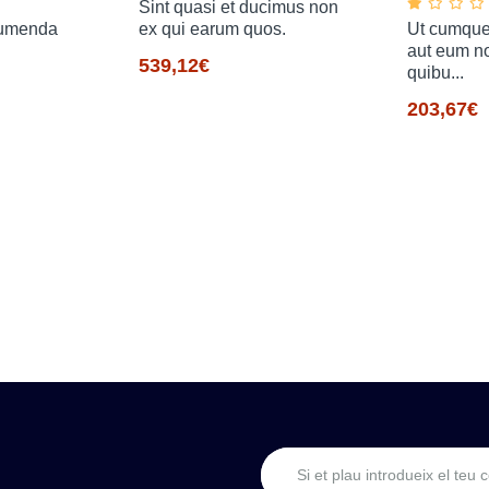
Sint quasi et ducimus non
sumenda
ex qui earum quos.
Ut cumque
aut eum no
539,12€
quibu...
203,67€