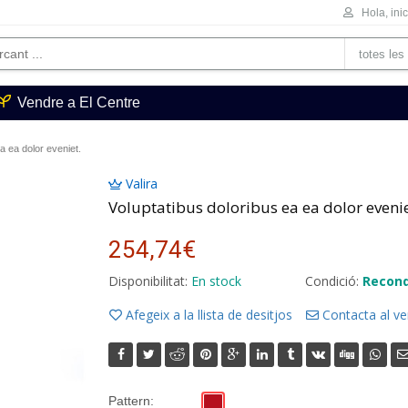
Hola, ini
Vendre a El Centre
a ea dolor eveniet.
Valira
Voluptatibus doloribus ea ea dolor evenie
254,74€
Disponibilitat:
En stock
Condició:
Recond
Afegeix a la llista de desitjos
Contacta al v
Pattern: