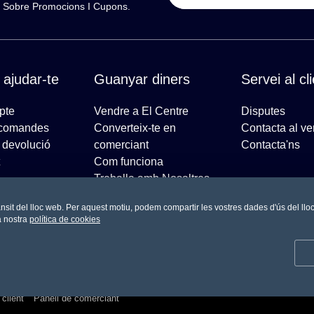
ns Sobre Promocions I Cupons.
 ajudar-te
Guanyar diners
Servei al cl
pte
Vendre a El Centre
Disputes
 comandes
Converteix-te en
Contacta al v
e devolució
comerciant
Contacta'ns
Com funciona
Treballa amb Nosaltres
Preguntes més freqüents
 trànsit del lloc web. Per aquest motiu, podem compartir les vostres dades d'ús del llo
a nostra
política de cookies
client
Panell de comerciant