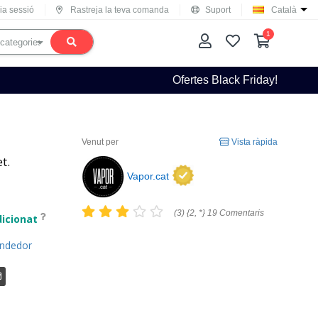
cia sessió
Rastreja la teva comanda
Suport
Català
1
Ofertes Black Friday!
Venut per
Vista ràpida
t.
Vapor.cat
(3) {2, *} 19 Comentaris
icionat
endedor