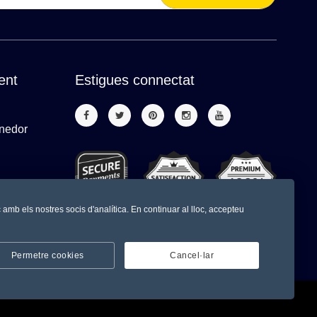
ient
Estigues connectat
enedor
c amb els nostres socis d'analítica. En continuar al lloc, accepteu
Permetre cookies
Cancel·lar
© 2026
El Centre